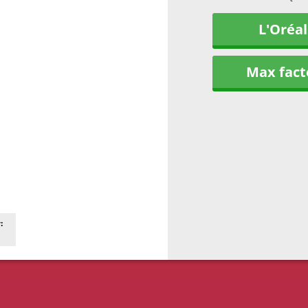
L'Oréal
Max fact
: