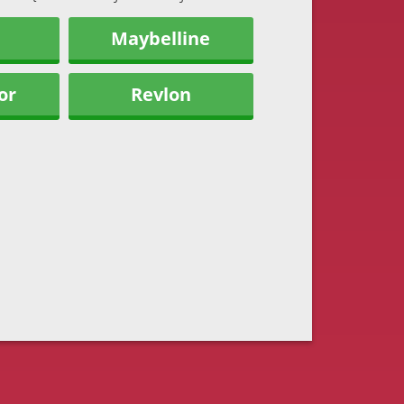
Maybelline
or
Revlon