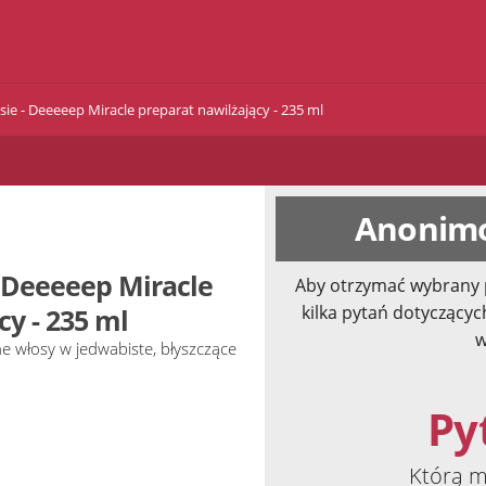
ie - Deeeeep Miracle preparat nawilżający - 235 ml
Anonimo
- Deeeeep Miracle
Aby otrzymać wybrany 
kilka pytań dotyczącyc
cy - 235 ml
w
e włosy w jedwabiste, błyszczące
Pyt
Którą m