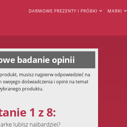
DARMOWE PREZENTY I PRÓBKI
MARKI
we badanie opinii
produkt, musisz najpierw odpowiedzieć na
h swojego doświadczenia i opinii na temat
ybranego produktu.
anie 1 z 8:
arkę lubisz najbardziej?