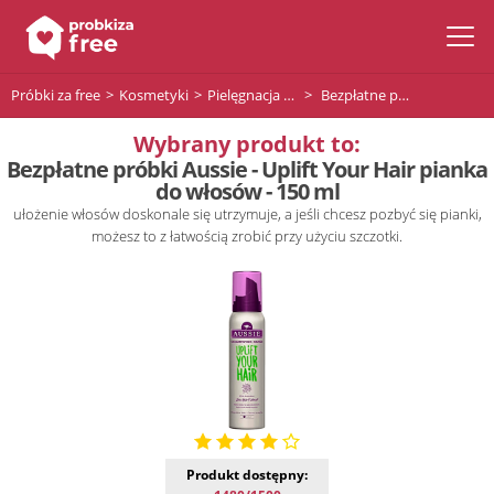
Próbki za free
Kosmetyki
Pielęgnacja włosów
Bezpłatne próbki Aussie - Uplift Your Hair pianka do włosów - 150 ml
Wybrany produkt to:
Bezpłatne próbki Aussie - Uplift Your Hair pianka
do włosów - 150 ml
ułożenie włosów doskonale się utrzymuje, a jeśli chcesz pozbyć się pianki,
możesz to z łatwością zrobić przy użyciu szczotki.
Produkt dostępny: