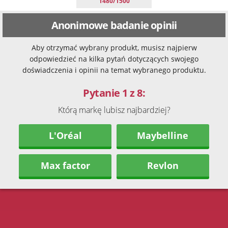
1480/1500
Anonimowe badanie opinii
Aby otrzymać wybrany produkt, musisz najpierw
odpowiedzieć na kilka pytań dotyczących swojego
doświadczenia i opinii na temat wybranego produktu.
Pytanie 1 z 8:
Którą markę lubisz najbardziej?
L'Oréal
Maybelline
Max factor
Revlon