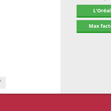
L'Oréal
Max fact
: