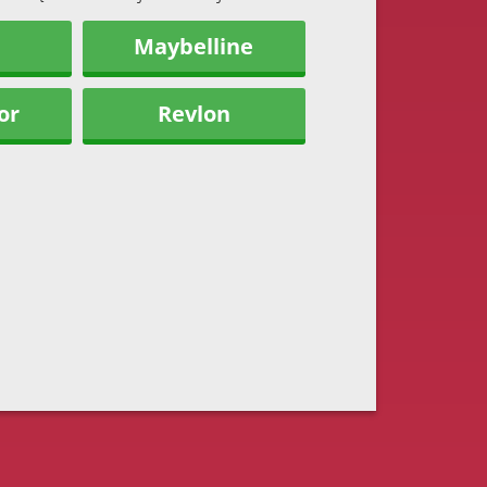
Maybelline
or
Revlon