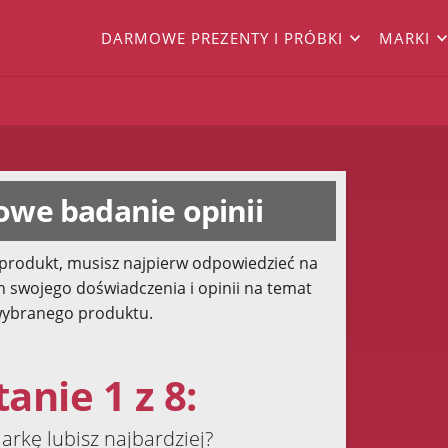
DARMOWE PREZENTY I PRÓBKI
MARKI
we badanie opinii
produkt, musisz najpierw odpowiedzieć na
h swojego doświadczenia i opinii na temat
ybranego produktu.
anie 1 z 8:
arkę lubisz najbardziej?