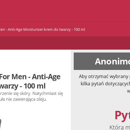
en - Anti-Age Moisturizer krem do twarzy - 100 ml
Anonimo
For Men - Anti-Age
Aby otrzymać wybrany 
kilka pytań dotyczącyc
warzy - 100 ml
w
rzenie się skóry. Natychmiast się
ła nie zawierająca oleju.
Pyt
Którą m