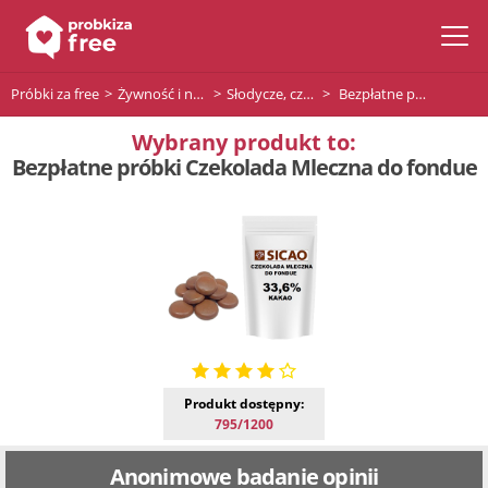
Próbki za free
Żywność i napoje
Słodycze, czekolady i desery
Bezpłatne próbki Czekolada Mleczna do fondue
Wybrany produkt to:
Bezpłatne próbki Czekolada Mleczna do fondue
Produkt dostępny:
795/1200
Anonimowe badanie opinii