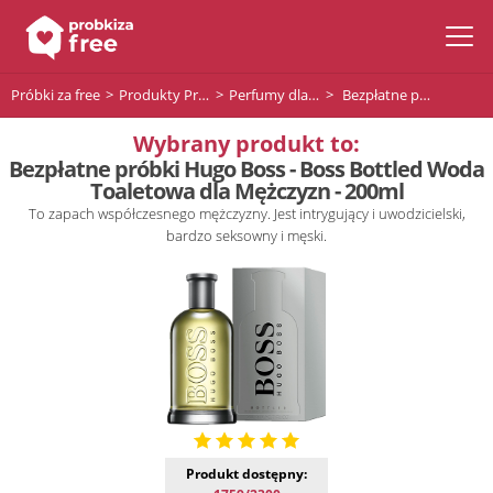
Próbki za free
Produkty Premium
Perfumy dla mężczyzn
Bezpłatne próbki Hugo Boss - Boss Bottled Woda Toaletowa dla Mężczyzn - 200ml
Wybrany produkt to:
Bezpłatne próbki Hugo Boss - Boss Bottled Woda
Toaletowa dla Mężczyzn - 200ml
To zapach współczesnego mężczyzny. Jest intrygujący i uwodzicielski,
bardzo seksowny i męski.
Produkt dostępny: