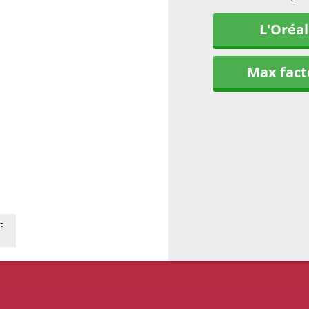
L'Oréal
Max fact
: