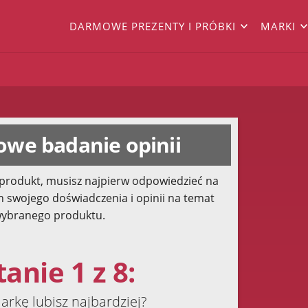
DARMOWE PREZENTY I PRÓBKI
MARKI
we badanie opinii
produkt, musisz najpierw odpowiedzieć na
h swojego doświadczenia i opinii na temat
ybranego produktu.
anie 1 z 8:
arkę lubisz najbardziej?