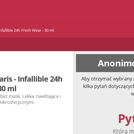
nfallible 24h Fresh Wear - 30 ml
Anonimo
is - Infallible 24h
Aby otrzymać wybrany 
kilka pytań dotyczącyc
30 ml
w
bez maski. Lekka, nawilżająca i
mikrosferycznymi.
Pyt
Którą m