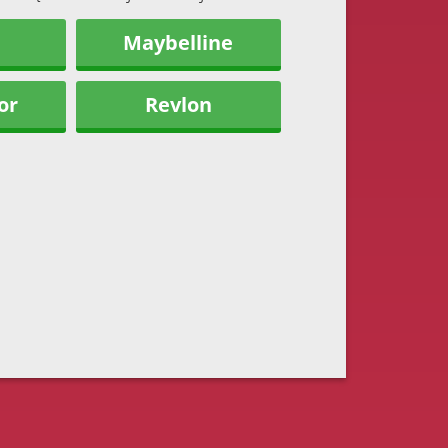
Maybelline
or
Revlon