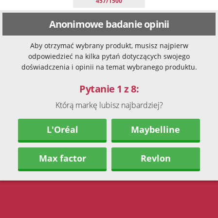
457/1500
Anonimowe badanie opinii
Aby otrzymać wybrany produkt, musisz najpierw
odpowiedzieć na kilka pytań dotyczących swojego
doświadczenia i opinii na temat wybranego produktu.
Pytanie 1 z 8:
Którą markę lubisz najbardziej?
L'Oréal
Maybelline
Max factor
Revlon