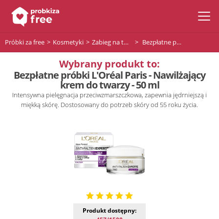
Próbki za free
Kosmetyki
Zabieg na twarz
Bezpłatne próbki L'Oréal Paris - Nawilżający krem do twarzy - 50 ml
Wybrany produkt to:
Bezpłatne próbki L'Oréal Paris - Nawilżający
krem do twarzy - 50 ml
Intensywna pielęgnacja przeciwzmarszczkowa, zapewnia jędrniejszą i
miękką skórę. Dostosowany do potrzeb skóry od 55 roku życia.
Produkt dostępny: