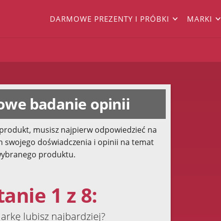
DARMOWE PREZENTY I PRÓBKI
MARKI
we badanie opinii
produkt, musisz najpierw odpowiedzieć na
h swojego doświadczenia i opinii na temat
ybranego produktu.
anie 1 z 8:
arkę lubisz najbardziej?