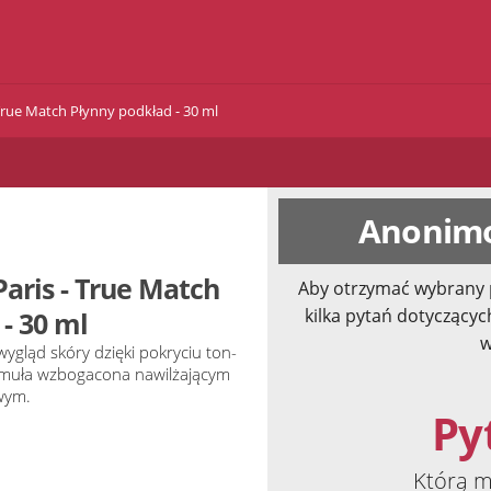
 True Match Płynny podkład - 30 ml
Anonimo
Paris - True Match
Aby otrzymać wybrany 
kilka pytań dotyczącyc
- 30 ml
w
wygląd skóry dzięki pokryciu ton-
ormuła wzbogacona nawilżającym
wym.
Pyt
Którą m