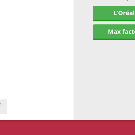
L'Oréal
Max fact
: