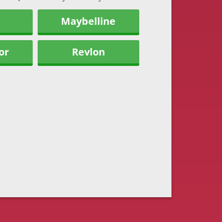
Maybelline
or
Revlon