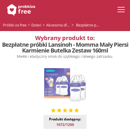
Próbki za free
Dzieci
Akcesoria dla niemowląt
Bezpłatne próbki Lansinoh - Momma Mały Piersi Karmienie Butelka Zestaw 160ml
Wybrany produkt to:
Bezpłatne próbki Lansinoh - Momma Mały Piersi
Karmienie Butelka Zestaw 160ml
Miekki i elastyczny smok do szybkiego i latwego zatrzasku.
Produkt dostępny:
1072/1200