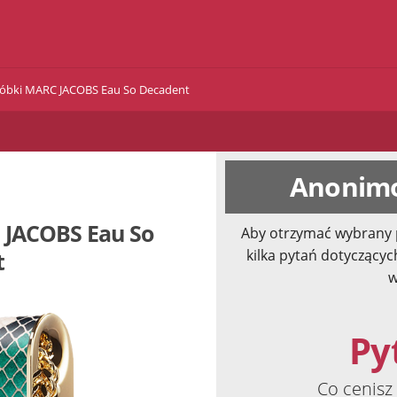
róbki MARC JACOBS Eau So Decadent
Anonimo
 JACOBS Eau So
Aby otrzymać wybrany 
kilka pytań dotyczącyc
t
w
Pyt
Co cenisz