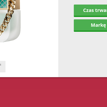
Czas trwa
Markę
: