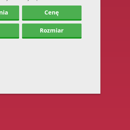
nia
Cenę
Rozmiar