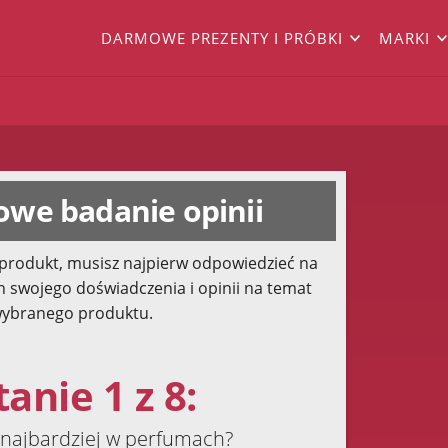
DARMOWE PREZENTY I PRÓBKI
MARKI
we badanie opinii
produkt, musisz najpierw odpowiedzieć na
h swojego doświadczenia i opinii na temat
ybranego produktu.
anie 1 z 8:
 najbardziej w perfumach?