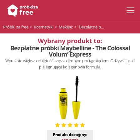
Próbki za free
Kosmetyki
Makijaż
Bezpłatne próbki Maybelline - The Colossal Volum’ Express
Wybrany produkt to:
Bezpłatne próbki Maybelline - The Colossal
Volum’ Express
Wyraźnie większa objętość rzęs za jednym pociągnięciem. Odżywiająca i
pielęgnująca kolagenowa formuła.
Produkt dostępny: