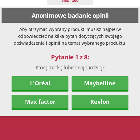
558/1200
Anonimowe badanie opinii
Aby otrzymać wybrany produkt, musisz najpierw
odpowiedzieć na kilka pytań dotyczących swojego
doświadczenia i opinii na temat wybranego produktu.
Pytanie 1 z 8:
Którą markę lubisz najbardziej?
L'Oréal
Maybelline
Max factor
Revlon