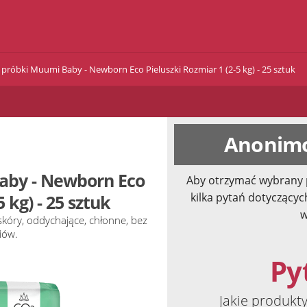
próbki Muumi Baby - Newborn Eco Pieluszki Rozmiar 1 (2-5 kg) - 25 sztuk
Anonimo
aby - Newborn Eco
Aby otrzymać wybrany 
kilka pytań dotyczącyc
 kg) - 25 sztuk
w
 skóry, oddychające, chłonne, bez
iów.
Pyt
Jakie produkt