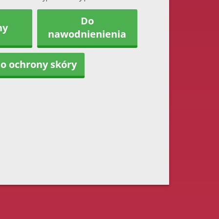
Do
ny
nawodnienienia
o ochrony skóry