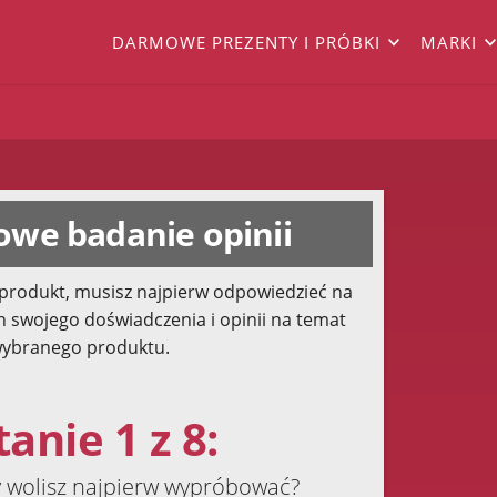
DARMOWE PREZENTY I PRÓBKI
MARKI
we badanie opinii
produkt, musisz najpierw odpowiedzieć na
h swojego doświadczenia i opinii na temat
ybranego produktu.
anie 1 z 8:
y wolisz najpierw wypróbować?