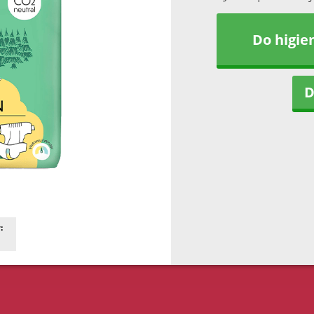
Do higie
D
: