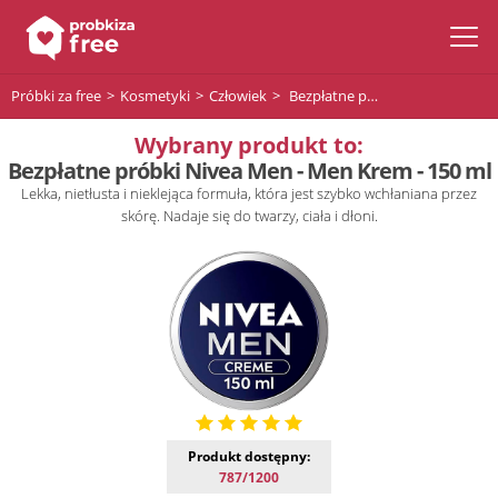
Próbki za free
Kosmetyki
Człowiek
Bezpłatne próbki Nivea Men - Men Krem - 150 ml
Wybrany produkt to:
Bezpłatne próbki Nivea Men - Men Krem - 150 ml
Lekka, nietłusta i nieklejąca formuła, która jest szybko wchłaniana przez
skórę. Nadaje się do twarzy, ciała i dłoni.
Produkt dostępny:
787/1200