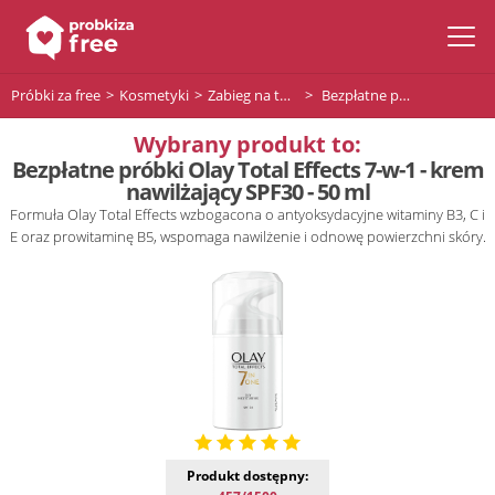
Próbki za free
Kosmetyki
Zabieg na twarz
Bezpłatne próbki Olay Total Effects 7-w-1 - krem nawilżający SPF30 - 50 ml
Wybrany produkt to:
Bezpłatne próbki Olay Total Effects 7-w-1 - krem
nawilżający SPF30 - 50 ml
Formuła Olay Total Effects wzbogacona o antyoksydacyjne witaminy B3, C i
E oraz prowitaminę B5, wspomaga nawilżenie i odnowę powierzchni skóry.
Produkt dostępny: