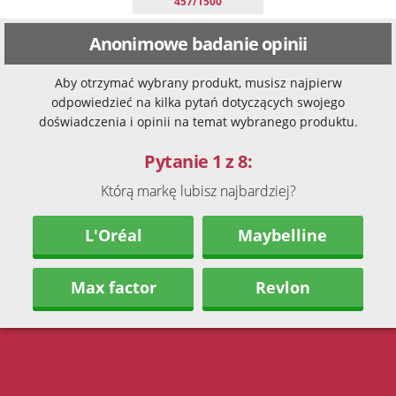
457/1500
Anonimowe badanie opinii
Aby otrzymać wybrany produkt, musisz najpierw
odpowiedzieć na kilka pytań dotyczących swojego
doświadczenia i opinii na temat wybranego produktu.
Pytanie 1 z 8:
Którą markę lubisz najbardziej?
L'Oréal
Maybelline
Max factor
Revlon