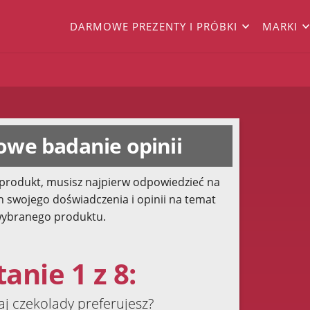
DARMOWE PREZENTY I PRÓBKI
MARKI
we badanie opinii
produkt, musisz najpierw odpowiedzieć na
h swojego doświadczenia i opinii na temat
ybranego produktu.
anie 1 z 8:
aj czekolady preferujesz?