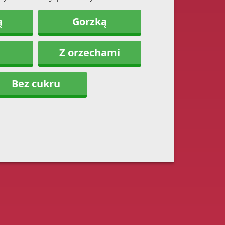
ą
Gorzką
Z orzechami
Bez cukru