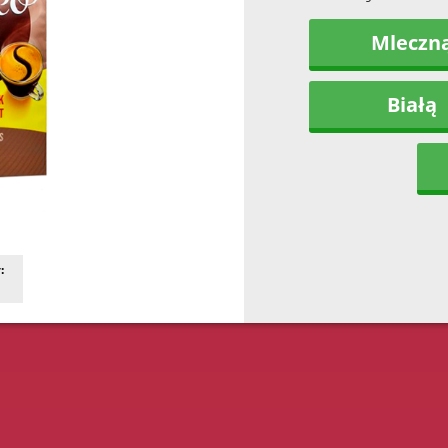
Mleczn
Białą
: