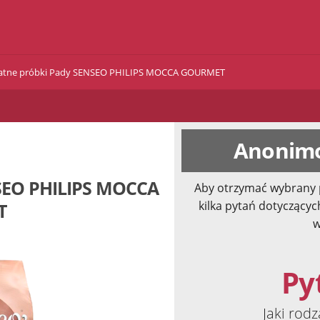
atne próbki Pady SENSEO PHILIPS MOCCA GOURMET
Anonimo
NSEO PHILIPS MOCCA
Aby otrzymać wybrany 
kilka pytań dotyczącyc
T
w
Pyt
Jaki rodz