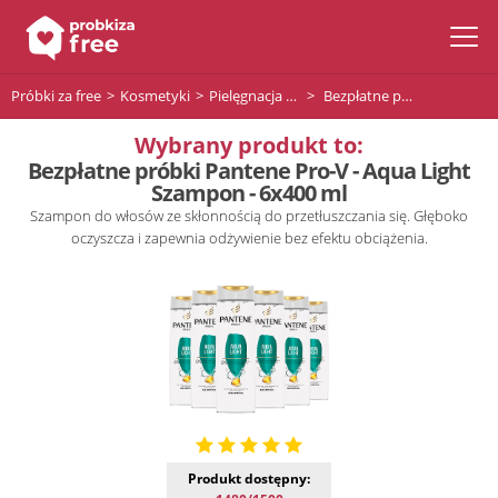
Próbki za free
Kosmetyki
Pielęgnacja włosów
Bezpłatne próbki Pantene Pro-V - Aqua Light Szampon - 6x400 ml
Wybrany produkt to:
Bezpłatne próbki Pantene Pro-V - Aqua Light
Szampon - 6x400 ml
Szampon do włosów ze skłonnością do przetłuszczania się. Głęboko
oczyszcza i zapewnia odżywienie bez efektu obciążenia.
Produkt dostępny: