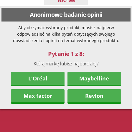
1480/1500
Anonimowe badanie opinii
Aby otrzymać wybrany produkt, musisz najpierw
odpowiedzieć na kilka pytań dotyczących swojego
doświadczenia i opinii na temat wybranego produktu.
Pytanie 1 z 8:
Którą markę lubisz najbardziej?
L'Oréal
Maybelline
Max factor
Revlon