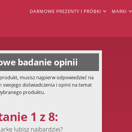
DARMOWE PREZENTY I PRÓBKI
MARKI
we badanie opinii
produkt, musisz najpierw odpowiedzieć na
h swojego doświadczenia i opinii na temat
ybranego produktu.
anie 1 z 8:
arkę lubisz najbardziej?