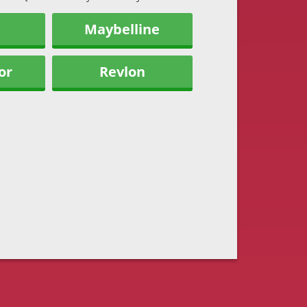
Maybelline
or
Revlon