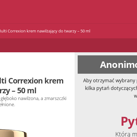
ulti Correxion krem nawilżający do twarzy – 50 ml
Anonimo
lti Correxion krem
Aby otrzymać wybrany 
kilka pytań dotyczącyc
rzy – 50 ml
w
 głęboko nawilżona, a zmarszczki
ełnione.
Pyt
Którą m