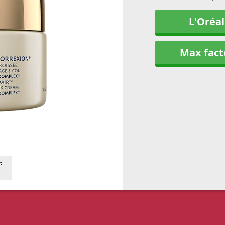
L'Oréal
Max fact
: