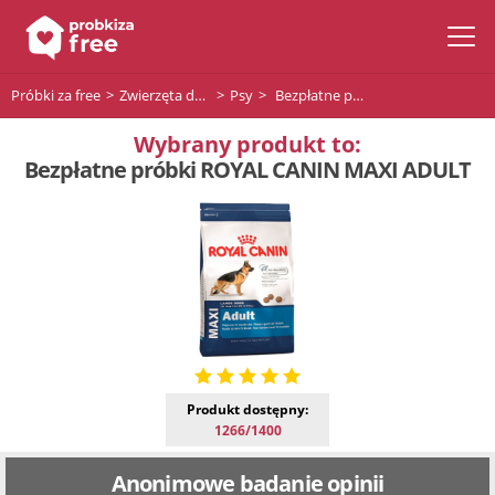
Próbki za free
Zwierzęta domowe
Psy
Bezpłatne próbki ROYAL CANIN MAXI ADULT
Wybrany produkt to:
Bezpłatne próbki ROYAL CANIN MAXI ADULT
Produkt dostępny:
1266/1400
Anonimowe badanie opinii