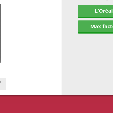
L'Oréal
Max fact
: