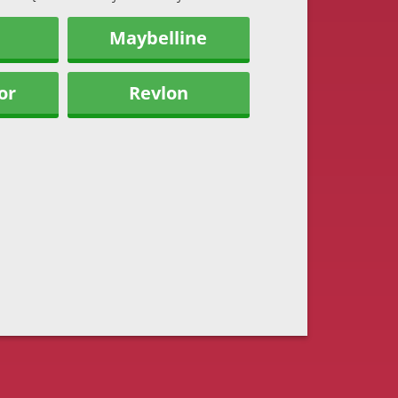
Maybelline
or
Revlon