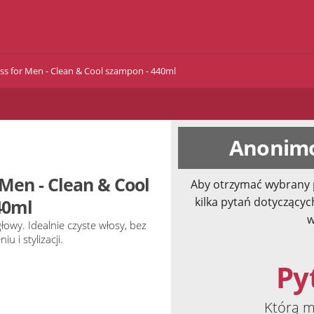
ss for Men - Clean & Cool szampon - 440ml
Anonimo
 Men - Clean & Cool
Aby otrzymać wybrany 
kilka pytań dotyczącyc
40ml
w
owy. Idealnie czyste włosy, bez
u i stylizacji.
Pyt
Którą m