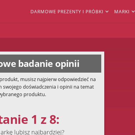
DARMOWE PREZENTY I PRÓBKI
MARKI
we badanie opinii
produkt, musisz najpierw odpowiedzieć na
h swojego doświadczenia i opinii na temat
ybranego produktu.
anie 1 z 8:
arkę lubisz najbardziej?