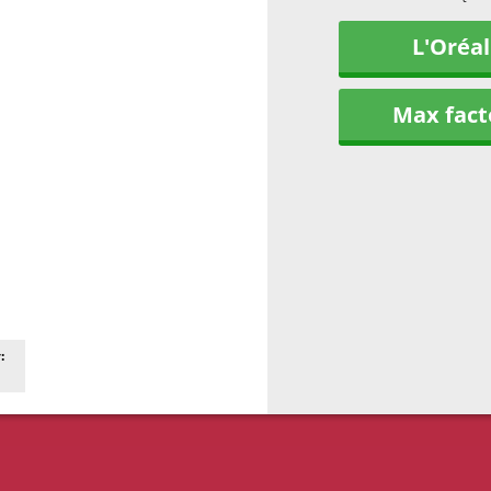
L'Oréal
Max fact
: