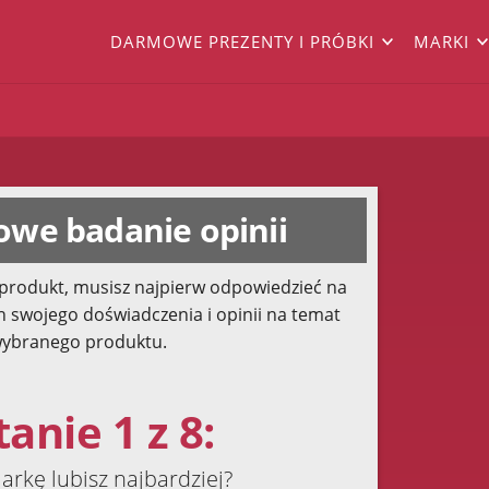
DARMOWE PREZENTY I PRÓBKI
MARKI
we badanie opinii
produkt, musisz najpierw odpowiedzieć na
h swojego doświadczenia i opinii na temat
ybranego produktu.
anie 1 z 8:
arkę lubisz najbardziej?