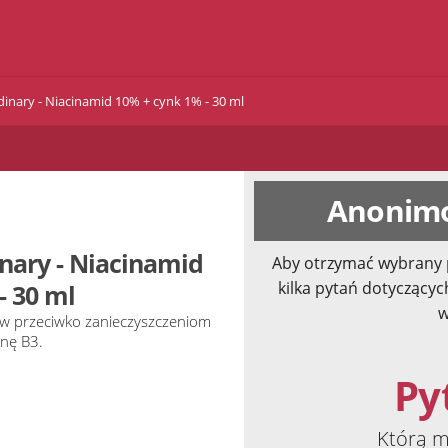
inary - Niacinamid 10% + cynk 1% - 30 ml
Anonimo
nary - Niacinamid
Aby otrzymać wybrany 
kilka pytań dotyczącyc
- 30 ml
w
ów przeciwko zanieczyszczeniom
inę B3.
Pyt
Którą m