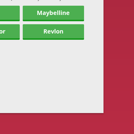
Maybelline
or
Revlon