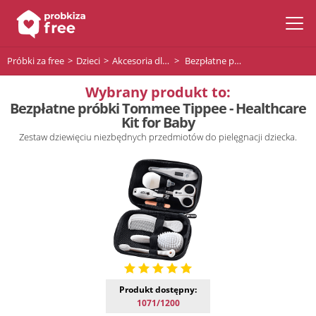
Próbki za free
Dzieci
Akcesoria dla niemowląt
Bezpłatne próbki Tommee Tippee - Healthcare Kit for Baby
Wybrany produkt to:
Bezpłatne próbki Tommee Tippee - Healthcare
Kit for Baby
Zestaw dziewięciu niezbędnych przedmiotów do pielęgnacji dziecka.
Produkt dostępny:
1071/1200