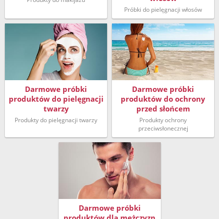
Próbki do pielęgnacji włosów
Darmowe próbki
Darmowe próbki
produktów do pielęgnacji
produktów do ochrony
twarzy
przed słońcem
Produkty do pielęgnacji twarzy
Produkty ochrony
przeciwsłonecznej
Darmowe próbki
produktów dla mężczyzn