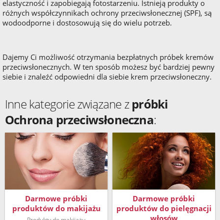
elastyczność i zapobiegają fotostarzeniu. Istnieją produkty o
różnych współczynnikach ochrony przeciwsłonecznej (SPF), są
wodoodporne i dostosowują się do wielu potrzeb.
Dajemy Ci możliwość otrzymania bezpłatnych próbek kremów
przeciwsłonecznych. W ten sposób możesz być bardziej pewny
siebie i znaleźć odpowiedni dla siebie krem przeciwsłoneczny.
Inne kategorie związane z
próbki
Ochrona przeciwsłoneczna
:
Darmowe próbki
Darmowe próbki
produktów do makijażu
produktów do pielęgnacji
włosów
Produkty do makijażu