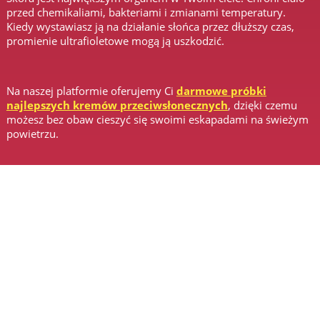
przed chemikaliami, bakteriami i zmianami temperatury.
Kiedy wystawiasz ją na działanie słońca przez dłuższy czas,
promienie ultrafioletowe mogą ją uszkodzić.
Na naszej platformie oferujemy Ci
darmowe próbki
najlepszych kremów przeciwsłonecznych
, dzięki czemu
możesz bez obaw cieszyć się swoimi eskapadami na świeżym
powietrzu.