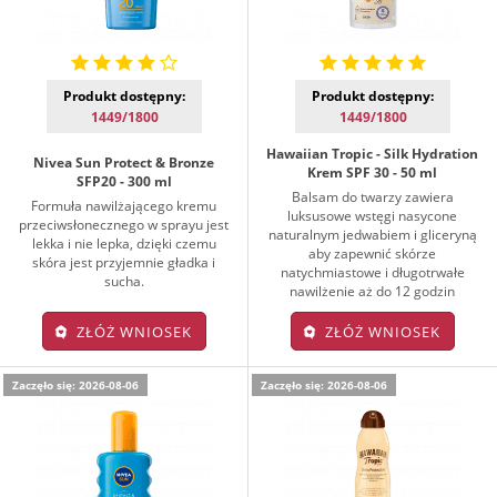
Produkt dostępny:
Produkt dostępny:
1449/1800
1449/1800
Hawaiian Tropic - Silk Hydration
Nivea Sun Protect & Bronze
Krem SPF 30 - 50 ml
SFP20 - 300 ml
Balsam do twarzy zawiera
Formuła nawilżającego kremu
luksusowe wstęgi nasycone
przeciwsłonecznego w sprayu jest
naturalnym jedwabiem i gliceryną
lekka i nie lepka, dzięki czemu
aby zapewnić skórze
skóra jest przyjemnie gładka i
natychmiastowe i długotrwałe
sucha.
nawilżenie aż do 12 godzin
ZŁÓŻ WNIOSEK
ZŁÓŻ WNIOSEK
Zaczęło się: 2026-08-06
Zaczęło się: 2026-08-06